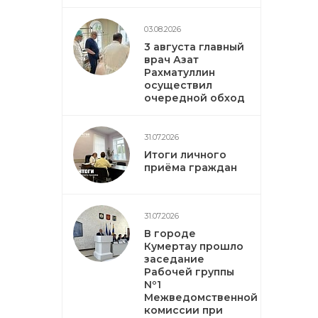
03.08.2026
3 августа главный
врач Азат
Рахматуллин
осуществил
очередной обход
31.07.2026
Итоги личного
приёма граждан
31.07.2026
В городе
Кумертау прошло
заседание
Рабочей группы
Nº1
Межведомственной
комиссии при