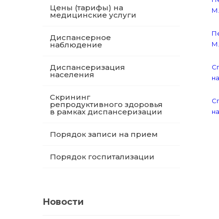
Цены (тарифы) на
М.
медицинские услуги
Пе
Диспансерное
наблюдение
М.
Диспансеризация
Сп
населения
на
Скрининг
Сп
репродуктивного здоровья
в рамках диспансеризации
на
Порядок записи на прием
Порядок госпитализации
Новости