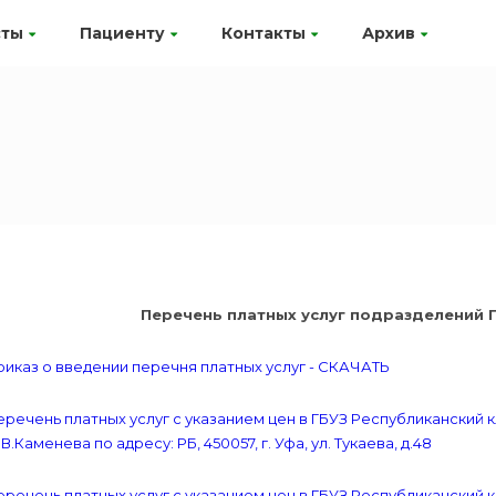
сты
Пациенту
Контакты
Архив
Перечень платных услуг подразделений Г
иказ о введении перечня платных услуг - СКАЧАТЬ
речень платных услуг с указанием цен в ГБУЗ Республиканский 
В.Каменева по адресу: РБ, 450057, г. Уфа, ул. Тукаева, д.48
речень платных услуг с указанием цен в ГБУЗ Республиканский 