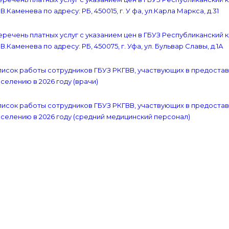
В.Каменева по адресу: РБ, 450015, г. У фа, ул.Карла Маркса, д.31
речень платных услуг с указанием цен в ГБУЗ Республиканский 
В.Каменева по адресу: РБ, 450075, г. Уфа, ул. Бульвар Славы, д.1А
исок работы сотрудников ГБУЗ РКГВВ, участвующих в предостав
селению в 2026 году (врачи)
исок работы сотрудников ГБУЗ РКГВВ, участвующих в предостав
селению в 2026 году (средний медицинский персонал)