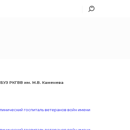
БУЗ РКГВВ им. М.В. Каменева
клинический госпиталь ветеранов войн имени
клинический госпиталь ветеранов войн имени